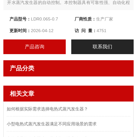
开水蒸汽发生器的自动控制。本控制器具有可靠性强、自动化程
度高、使用操作简便、造型新颖美观、显示信息丰富直观，性价
比高等优点。
产品型号：
LDR0.065-0.7
厂商性质：
生产厂家
更新时间：
2026-04-12
访 问 量：
4751
产品咨询
联系我们
产品分类
相关文章
如何根据实际需求选择电热式蒸汽发生器？
小型电热式蒸汽发生器满足不同应用场景的需求