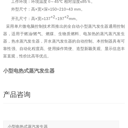
45
≤85
工作环境：环境温度
0
～
℃
相对湿度
％。
×
×
=150
210
43
mm
外型尺寸：高
宽
深
×
×
。
+2
+2
×
=137
197
mm
开孔尺寸：高
宽
×
。
采用单片微电脑控制技术而推出的全自动小型蒸汽发生器通用控制
器，适用于燃油∕燃气、燃煤、生物质燃料、电加热的蒸汽蒸汽发生
器，热水蒸汽发生器，开水蒸汽发生器的自动控制。本控制器具有可
靠性强、自动化程度高、使用操作简便、造型新颖美观、显示信息丰
富直观，性价比高等优点。
小型电热式蒸汽发生器
产品咨询