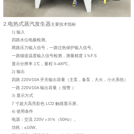
2.电热式蒸汽发生器
主要技术指标
1)
输入
四路水位电极检测。
两路压力输入信号，一路过热保护输入信号。
1
F.S
一路烟道温度输入信号检测，测量精度
％
1
显示分辨率
℃，量程
0-400℃。
2)
输出
220V
10A
四路
∕
开关输出容量（主泵，备泵，大火，小火系统）
220V
10A
一路
∕
输出容量（
报警
）
3)
显示方式
7
LCD
寸超大高亮彩色
触摸显示屏。
4)
使用条件
220V
50Hz
电源：交流
±10
％（
）。
≤10W
功耗：
。